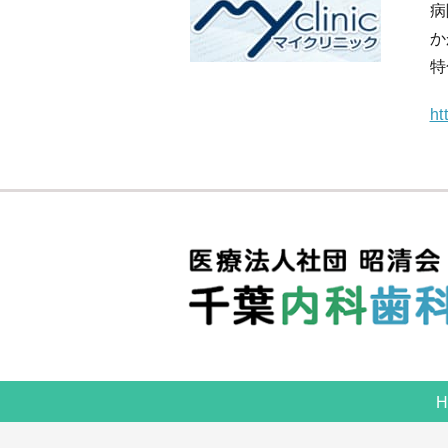
病
か
特
ht
H